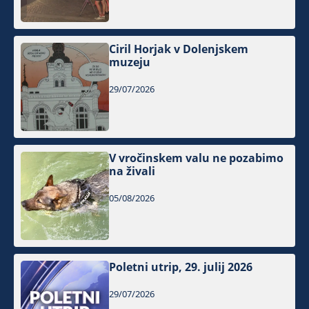
Ciril Horjak v Dolenjskem
muzeju
29/07/2026
V vročinskem valu ne pozabimo
na živali
05/08/2026
Poletni utrip, 29. julij 2026
29/07/2026