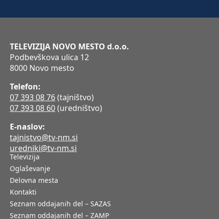
TELEVIZIJA NOVO MESTO d.o.o.
Podbevškova ulica 12
8000 Novo mesto
Telefon:
07 393 08 76
(tajništvo)
07 393 08 60
(uredništvo)
E-naslov:
tajnistvo@tv-nm.si
uredniki@tv-nm.si
Televizija
Oglaševanje
Delovna mesta
Kontakti
Seznam oddajanih del – SAZAS
Seznam oddajanih del – ZAMP