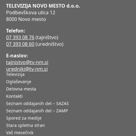
TELEVIZIJA NOVO MESTO d.o.o.
Podbevškova ulica 12
8000 Novo mesto
Telefon:
07 393 08 76
(tajništvo)
07 393 08 60
(uredništvo)
E-naslov:
tajnistvo@tv-nm.si
uredniki@tv-nm.si
Televizija
Oglaševanje
Delovna mesta
Kontakti
Seznam oddajanih del – SAZAS
Seznam oddajanih del – ZAMP
Spored za medije
Stara spletna stran
Vaš mesečnik