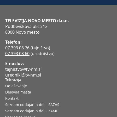
TELEVIZIJA NOVO MESTO d.o.o.
Podbevškova ulica 12
8000 Novo mesto
Telefon:
07 393 08 76
(tajništvo)
07 393 08 60
(uredništvo)
E-naslov:
tajnistvo@tv-nm.si
uredniki@tv-nm.si
Televizija
Oglaševanje
Delovna mesta
Kontakti
Seznam oddajanih del – SAZAS
Seznam oddajanih del – ZAMP