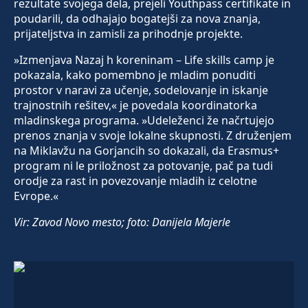
rezultate svojega dela, prejeli Youthpass certifikate in
poudarili, da odhajajo bogatejši za nova znanja,
prijateljstva in zamisli za prihodnje projekte.
»Izmenjava Nazaj h koreninam – Life skills camp je
pokazala, kako pomembno je mladim ponuditi
prostor v naravi za učenje, sodelovanje in iskanje
trajnostnih rešitev,« je povedala koordinatorka
mladinskega programa. »Udeleženci že načrtujejo
prenos znanja v svoje lokalne skupnosti. Z druženjem
na Miklavžu na Gorjancih so dokazali, da Erasmus+
program ni le priložnost za potovanje, pač pa tudi
orodje za rast in povezovanje mladih iz celotne
Evrope.«
Vir: Zavod Novo mesto; foto: Danijela Majerle