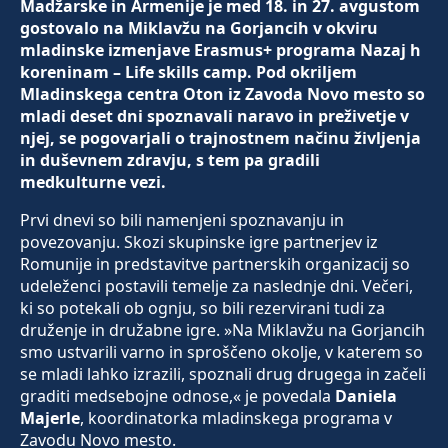
Madžarske in Armenije je med 18. in 27. avgustom
gostovalo na Miklavžu na Gorjancih v okviru
mladinske izmenjave Erasmus+ programa Nazaj h
koreninam – Life skills camp. Pod okriljem
Mladinskega centra Oton iz Zavoda Novo mesto so
mladi deset dni spoznavali naravo in preživetje v
njej, se pogovarjali o trajnostnem načinu življenja
in duševnem zdravju, s tem pa gradili
medkulturne vezi.
Prvi dnevi so bili namenjeni spoznavanju in
povezovanju. Skozi skupinske igre partnerjev iz
Romunije in predstavitve partnerskih organizacij so
udeleženci postavili temelje za naslednje dni. Večeri,
ki so potekali ob ognju, so bili rezervirani tudi za
druženje in družabne igre. »Na Miklavžu na Gorjancih
smo ustvarili varno in sproščeno okolje, v katerem so
se mladi lahko izrazili, spoznali drug drugega in začeli
graditi medsebojne odnose,« je povedala
Daniela
Majerle
, koordinatorka mladinskega programa v
Zavodu Novo mesto.