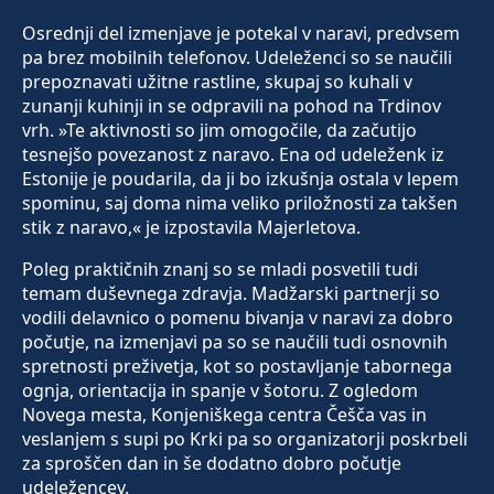
Osrednji del izmenjave je potekal v naravi, predvsem
pa brez mobilnih telefonov. Udeleženci so se naučili
prepoznavati užitne rastline, skupaj so kuhali v
zunanji kuhinji in se odpravili na pohod na Trdinov
vrh. »Te aktivnosti so jim omogočile, da začutijo
tesnejšo povezanost z naravo. Ena od udeleženk iz
Estonije je poudarila, da ji bo izkušnja ostala v lepem
spominu, saj doma nima veliko priložnosti za takšen
stik z naravo,« je izpostavila Majerletova.
Poleg praktičnih znanj so se mladi posvetili tudi
temam duševnega zdravja. Madžarski partnerji so
vodili delavnico o pomenu bivanja v naravi za dobro
počutje, na izmenjavi pa so se naučili tudi osnovnih
spretnosti preživetja, kot so postavljanje tabornega
ognja, orientacija in spanje v šotoru. Z ogledom
Novega mesta, Konjeniškega centra Češča vas in
veslanjem s supi po Krki pa so organizatorji poskrbeli
za sproščen dan in še dodatno dobro počutje
udeležencev.