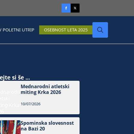
V POLETNI UTRIP
OSEBNOST LETA 2025
Search
for:
jte si še ...
Mednarodni atletski
miting Krka 2026
10/07/2026
Spominska slovesnost
na Bazi 20