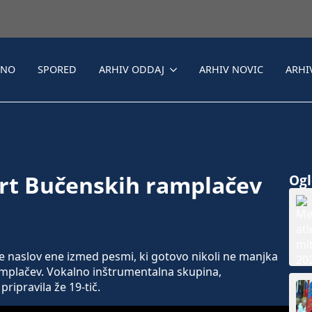
LNO
SPORED
ARHIV ODDAJ
ARHIV NOVIC
ARHI
ert Bučenskih ramplačev
Ogle
e naslov ene izmed pesmi, ki gotovo nikoli ne manjka
mplačev. Vokalno inštrumentalna skupina,
pripravila že 19-tič.