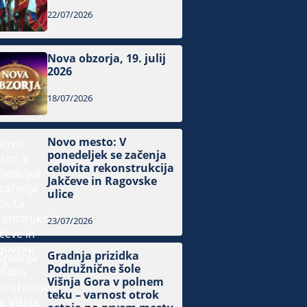
22/07/2026
Nova obzorja, 19. julij
2026
18/07/2026
Novo mesto: V
ponedeljek se začenja
celovita rekonstrukcija
Jakčeve in Ragovske
ulice
23/07/2026
Gradnja prizidka
Podružnične šole
Višnja Gora v polnem
teku – varnost otrok