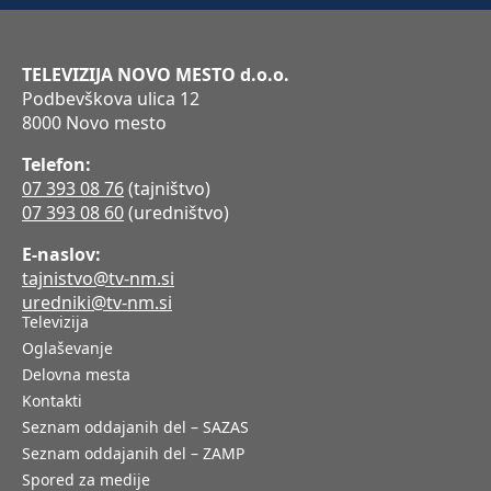
TELEVIZIJA NOVO MESTO d.o.o.
Podbevškova ulica 12
8000 Novo mesto
Telefon:
07 393 08 76
(tajništvo)
07 393 08 60
(uredništvo)
E-naslov:
tajnistvo@tv-nm.si
uredniki@tv-nm.si
Televizija
Oglaševanje
Delovna mesta
Kontakti
Seznam oddajanih del – SAZAS
Seznam oddajanih del – ZAMP
Spored za medije