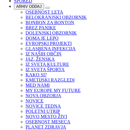
SPORED
ARHIV ODDAJ
OSEBNOST LETA
BELOKRANJSKI OBZORNIK
BONBON ZA BONTON
BREZ PANIKE
DOLENJSKI OBZORNIK
DOMA JE LEPO
EVROPSKI PROJEKTI
GLASBENA INFEKCIJA
IZ NAŠIH OBČIN
JAZ, ŽENSKA
IZ SVETA KULTURE
IZ SVETA ŠPORTA
KAKO SI?
KMETIJSKI RAZGLEDI
MED NAMI
MY EUROPE MY FUTURE
NOVA OBZORJA
NOVICE
NOVICE TEDNA
POLETNI UTRIP
NOVO MESTO ŽIVI
OSEBNOST MESECA
PLANET ZDRAVJA