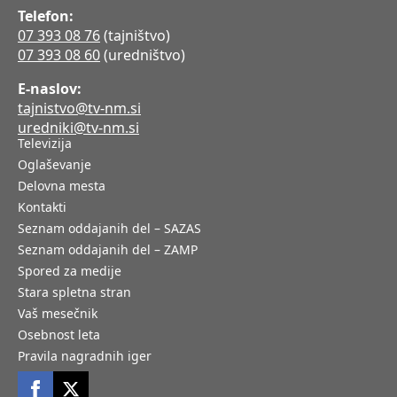
Telefon:
07 393 08 76
(tajništvo)
07 393 08 60
(uredništvo)
E-naslov:
tajnistvo@tv-nm.si
uredniki@tv-nm.si
Televizija
Oglaševanje
Delovna mesta
Kontakti
Seznam oddajanih del – SAZAS
Seznam oddajanih del – ZAMP
Spored za medije
Stara spletna stran
Vaš mesečnik
Osebnost leta
Pravila nagradnih iger