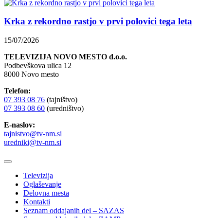
Krka z rekordno rastjo v prvi polovici tega leta
15/07/2026
TELEVIZIJA NOVO MESTO d.o.o.
Podbevškova ulica 12
8000 Novo mesto
Telefon:
07 393 08 76
(tajništvo)
07 393 08 60
(uredništvo)
E-naslov:
tajnistvo@tv-nm.si
uredniki@tv-nm.si
Televizija
Oglaševanje
Delovna mesta
Kontakti
Seznam oddajanih del – SAZAS