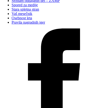
Seznam oddajanih del – ZAMP
Spored za medije
Stara spletna stran
Vaš mesečnik
Osebnost leta
Pravila nagradnih iger