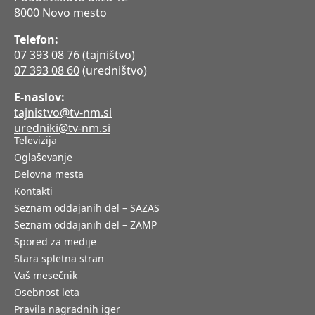
8000 Novo mesto
Telefon:
07 393 08 76
(tajništvo)
07 393 08 60
(uredništvo)
E-naslov:
tajnistvo@tv-nm.si
uredniki@tv-nm.si
Televizija
Oglaševanje
Delovna mesta
Kontakti
Seznam oddajanih del – SAZAS
Seznam oddajanih del – ZAMP
Spored za medije
Stara spletna stran
Vaš mesečnik
Osebnost leta
Pravila nagradnih iger