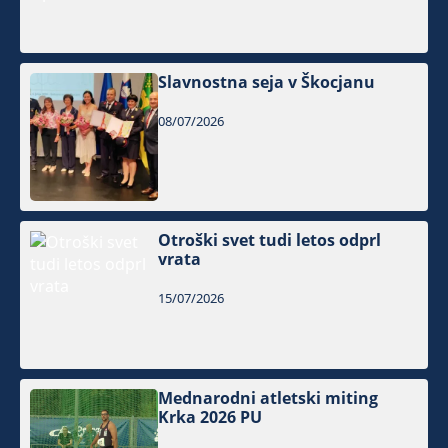
Slavnostna seja v Škocjanu
08/07/2026
Otroški svet tudi letos odprl
vrata
15/07/2026
Mednarodni atletski miting
Krka 2026 PU