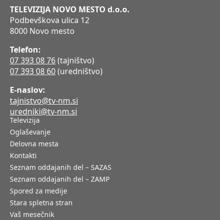
TELEVIZIJA NOVO MESTO d.o.o.
Podbevškova ulica 12
8000 Novo mesto
Telefon:
07 393 08 76
(tajništvo)
07 393 08 60
(uredništvo)
E-naslov:
tajnistvo@tv-nm.si
uredniki@tv-nm.si
Televizija
Oglaševanje
Delovna mesta
Kontakti
Seznam oddajanih del – SAZAS
Seznam oddajanih del – ZAMP
Spored za medije
Stara spletna stran
Vaš mesečnik