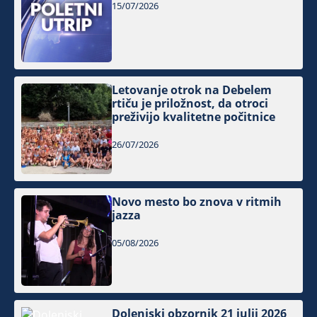
15/07/2026
Letovanje otrok na Debelem
rtiču je priložnost, da otroci
preživijo kvalitetne počitnice
26/07/2026
Novo mesto bo znova v ritmih
jazza
05/08/2026
Dolenjski obzornik 21 julij 2026