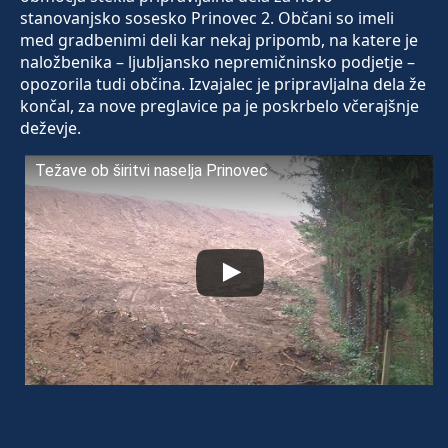
stanovanjsko sosesko Prinovec 2. Občani so imeli
med gradbenimi deli kar nekaj pripomb, na katere je
naložbenika – ljubljansko nepremičninsko podjetje –
opozorila tudi občina. Izvajalec je pripravljalna dela že
končal, za nove preglavice pa je poskrbelo včerajšnje
deževje.
Težave ob širitvi naselja Prinovec