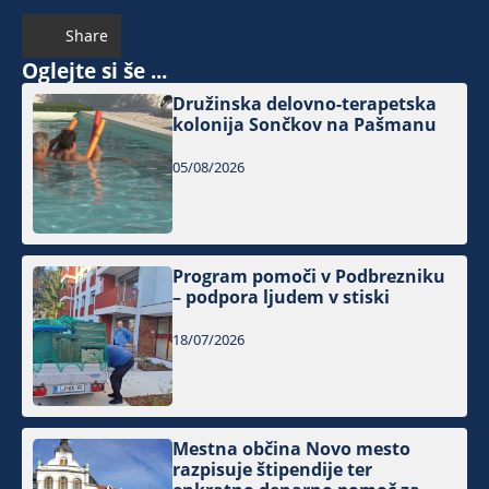
Share
Oglejte si še ...
Družinska delovno-terapetska
kolonija Sončkov na Pašmanu
05/08/2026
Program pomoči v Podbrezniku
– podpora ljudem v stiski
18/07/2026
Mestna občina Novo mesto
razpisuje štipendije ter