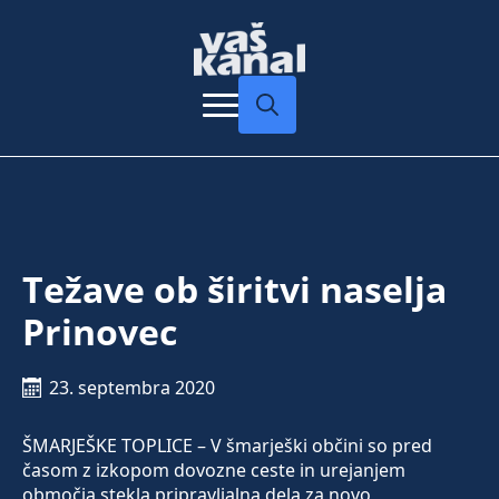
Search
for:
Težave ob širitvi naselja
Prinovec
23. septembra 2020
ŠMARJEŠKE TOPLICE – V šmarješki občini so pred
časom z izkopom dovozne ceste in urejanjem
območja stekla pripravljalna dela za novo