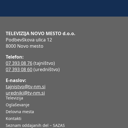
TELEVIZIJA NOVO MESTO d.o.o.
Podbevškova ulica 12
8000 Novo mesto
Telefon:
07 393 08 76
(tajništvo)
07 393 08 60
(uredništvo)
E-naslov:
tajnistvo@tv-nm.si
uredniki@tv-nm.si
Televizija
Oglaševanje
Delovna mesta
Kontakti
Seznam oddajanih del – SAZAS