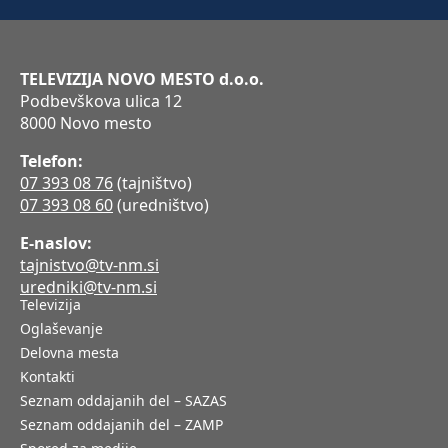
TELEVIZIJA NOVO MESTO d.o.o.
Podbevškova ulica 12
8000 Novo mesto
Telefon:
07 393 08 76
(tajništvo)
07 393 08 60
(uredništvo)
E-naslov:
tajnistvo@tv-nm.si
uredniki@tv-nm.si
Televizija
Oglaševanje
Delovna mesta
Kontakti
Seznam oddajanih del – SAZAS
Seznam oddajanih del – ZAMP