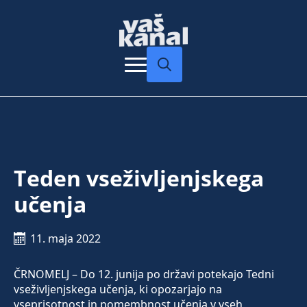
Search
for:
Teden vseživljenjskega
učenja
11. maja 2022
ČRNOMELJ – Do 12. junija po državi potekajo Tedni
vseživljenjskega učenja, ki opozarjajo na
vseprisotnost in pomembnost učenja v vseh