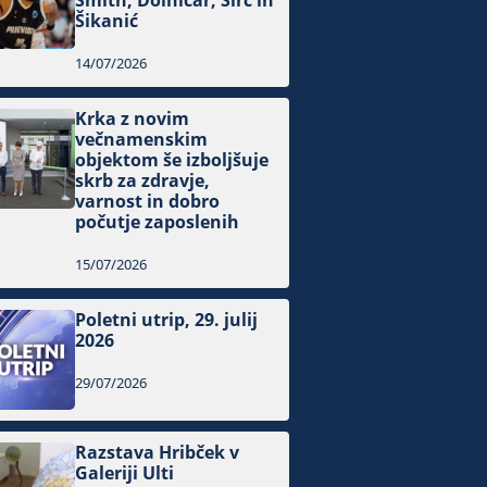
Smith, Dolničar, Sirc in
Šikanić
14/07/2026
Krka z novim
večnamenskim
objektom še izboljšuje
skrb za zdravje,
varnost in dobro
počutje zaposlenih
15/07/2026
Poletni utrip, 29. julij
2026
29/07/2026
Razstava Hribček v
Galeriji Ulti