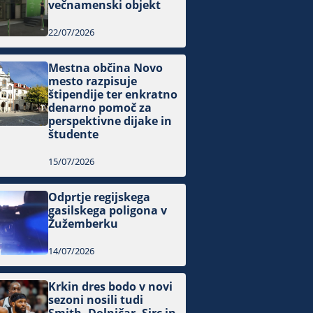
večnamenski objekt
22/07/2026
Mestna občina Novo
mesto razpisuje
štipendije ter enkratno
denarno pomoč za
perspektivne dijake in
študente
15/07/2026
Odprtje regijskega
gasilskega poligona v
Žužemberku
14/07/2026
Krkin dres bodo v novi
sezoni nosili tudi