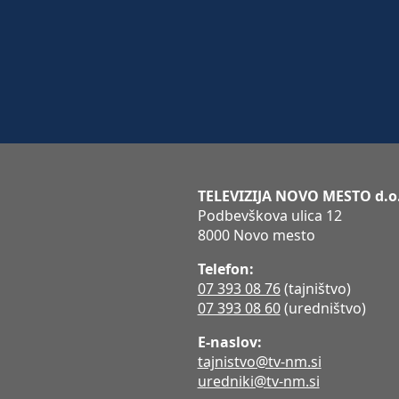
TELEVIZIJA NOVO MESTO d.o
Podbevškova ulica 12
8000 Novo mesto
Telefon:
07 393 08 76
(tajništvo)
07 393 08 60
(uredništvo)
E-naslov:
tajnistvo@tv-nm.si
uredniki@tv-nm.si