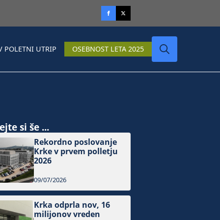
V POLETNI UTRIP
OSEBNOST LETA 2025
Search
for:
jte si še ...
Rekordno poslovanje
Krke v prvem polletju
2026
09/07/2026
Krka odprla nov, 16
milijonov vreden