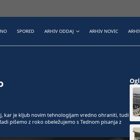
LNO
SPORED
ARHIV ODDAJ
ARHIV NOVIC
ARHI
o
Ogle
 kar je kljub novim tehnologijam vredno ohraniti, tudi
 Radi pišemo z roko obeležujemo s Tednom pisanja z