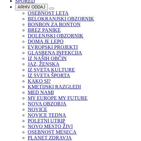
SPORED
ARHIV ODDAJ
OSEBNOST LETA
BELOKRANJSKI OBZORNIK
BONBON ZA BONTON
BREZ PANIKE
DOLENJSKI OBZORNIK
DOMA JE LEPO
EVROPSKI PROJEKTI
GLASBENA INFEKCIJA
IZ NAŠIH OBČIN
JAZ, ŽENSKA
IZ SVETA KULTURE
IZ SVETA ŠPORTA
KAKO SI?
KMETIJSKI RAZGLEDI
MED NAMI
MY EUROPE MY FUTURE
NOVA OBZORJA
NOVICE
NOVICE TEDNA
POLETNI UTRIP
NOVO MESTO ŽIVI
OSEBNOST MESECA
PLANET ZDRAVJA