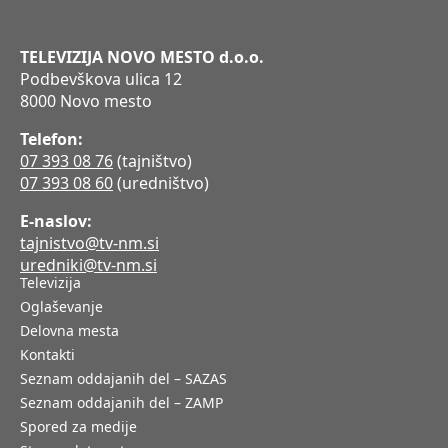
TELEVIZIJA NOVO MESTO d.o.o.
Podbevškova ulica 12
8000 Novo mesto
Telefon:
07 393 08 76
(tajništvo)
07 393 08 60
(uredništvo)
E-naslov:
tajnistvo@tv-nm.si
uredniki@tv-nm.si
Televizija
Oglaševanje
Delovna mesta
Kontakti
Seznam oddajanih del – SAZAS
Seznam oddajanih del – ZAMP
Spored za medije