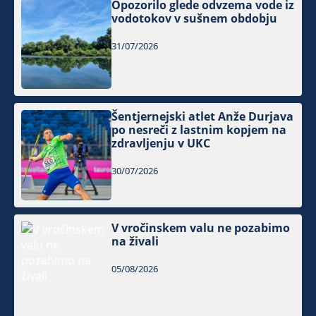
Opozorilo glede odvzema vode iz
vodotokov v sušnem obdobju
31/07/2026
Šentjernejski atlet Anže Durjava
po nesreči z lastnim kopjem na
zdravljenju v UKC
30/07/2026
V vročinskem valu ne pozabimo
na živali
05/08/2026