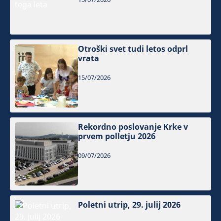
Otroški svet tudi letos odprl
vrata
15/07/2026
Rekordno poslovanje Krke v
prvem polletju 2026
09/07/2026
Poletni utrip, 29. julij 2026