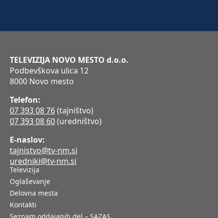
TELEVIZIJA NOVO MESTO d.o.o.
Podbevškova ulica 12
8000 Novo mesto
Telefon:
07 393 08 76
(tajništvo)
07 393 08 60
(uredništvo)
E-naslov:
tajnistvo@tv-nm.si
uredniki@tv-nm.si
Televizija
Oglaševanje
Delovna mesta
Kontakti
Seznam oddajanih del – SAZAS