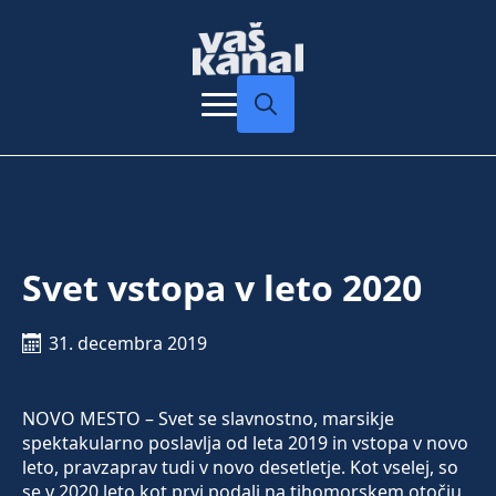
Search
for:
Svet vstopa v leto 2020
31. decembra 2019
NOVO MESTO – Svet se slavnostno, marsikje
spektakularno poslavlja od leta 2019 in vstopa v novo
leto, pravzaprav tudi v novo desetletje. Kot vselej, so
se v 2020 leto kot prvi podali na tihomorskem otočju