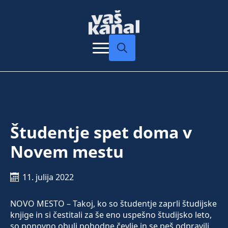
Search
for:
Študentje spet doma v
Novem mestu
11. julija 2022
NOVO MESTO – Takoj, ko so študentje zaprli študijske
knjige in si čestitali za še eno uspešno študijsko leto,
so ponovno obuli pohodne čevlje in se peš odpravili