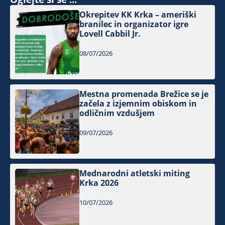
Okrepitev KK Krka – ameriški
branilec in organizator igre
Lovell Cabbil Jr.
08/07/2026
Mestna promenada Brežice se je
začela z izjemnim obiskom in
odličnim vzdušjem
09/07/2026
Mednarodni atletski miting
Krka 2026
10/07/2026