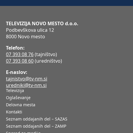
TELEVIZIJA NOVO MESTO d.o.o.
Podbevškova ulica 12
8000 Novo mesto
Telefon:
07 393 08 76
(tajništvo)
07 393 08 60
(uredništvo)
E-naslov:
tajnistvo@tv-nm.si
uredniki@tv-nm.si
Televizija
Oglaševanje
Delovna mesta
Kontakti
Seznam oddajanih del – SAZAS
Seznam oddajanih del – ZAMP