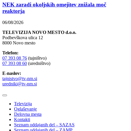
NEK zaradi okoljskih omejitev znižala moč
reaktorja
06/08/2026
TELEVIZIJA NOVO MESTO d.o.o.
Podbevškova ulica 12
8000 Novo mesto
Telefon:
07 393 08 76
(tajništvo)
07 393 08 60
(uredništvo)
E-naslov:
tajnistvo@tv-nm.si
uredniki@tv-nm.si
Televizija
Oglaševanje
Delovna mesta
Kontakti
Seznam oddajanih del – SAZAS
Seznam oddajanih del – ZAMP