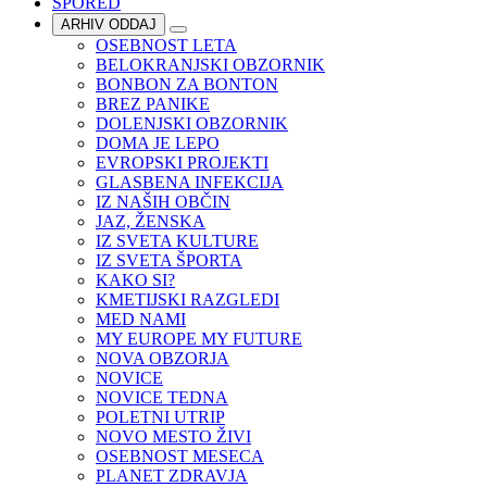
SPORED
ARHIV ODDAJ
OSEBNOST LETA
BELOKRANJSKI OBZORNIK
BONBON ZA BONTON
BREZ PANIKE
DOLENJSKI OBZORNIK
DOMA JE LEPO
EVROPSKI PROJEKTI
GLASBENA INFEKCIJA
IZ NAŠIH OBČIN
JAZ, ŽENSKA
IZ SVETA KULTURE
IZ SVETA ŠPORTA
KAKO SI?
KMETIJSKI RAZGLEDI
MED NAMI
MY EUROPE MY FUTURE
NOVA OBZORJA
NOVICE
NOVICE TEDNA
POLETNI UTRIP
NOVO MESTO ŽIVI
OSEBNOST MESECA
PLANET ZDRAVJA