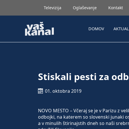
Televizija
Oglaševanje
Kontakt
DOMOV
AKTUA
Stiskali pesti za od
01. oktobra 2019
NOVO MESTO – Včeraj se je v Parizu z veli
odbojki, na katerem so slovenski junaki os
a v minulih štirinajstih dneh so naši sreb