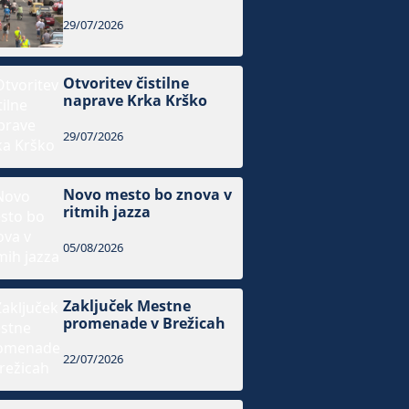
29/07/2026
Otvoritev čistilne
naprave Krka Krško
29/07/2026
Novo mesto bo znova v
ritmih jazza
05/08/2026
Zaključek Mestne
promenade v Brežicah
22/07/2026