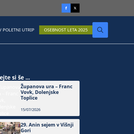
V POLETNI UTRIP
OSEBNOST LETA 2025
Search
for:
jte si še ...
Županova ura – Franc
Vovk, Dolenjske
Toplice
15/07/2026
29. Anin sejem v Višnji
Gori