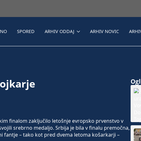
LNO
SPORED
ARHIV ODDAJ
ARHIV NOVIC
ARHI
bojkarje
Ogle
kim finalom zaključilo letošnje evropsko prvenstvo v
vojili srebrno medaljo. Srbija je bila v finalu premočna,
rni fantje – tako kot pred dvema letoma košarkarji –