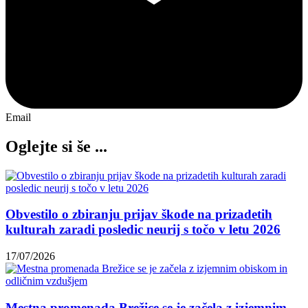
Email
Oglejte si še ...
Obvestilo o zbiranju prijav škode na prizadetih
kulturah zaradi posledic neurij s točo v letu 2026
17/07/2026
Mestna promenada Brežice se je začela z izjemnim