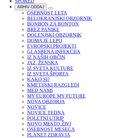
SPORED
ARHIV ODDAJ
OSEBNOST LETA
BELOKRANJSKI OBZORNIK
BONBON ZA BONTON
BREZ PANIKE
DOLENJSKI OBZORNIK
DOMA JE LEPO
EVROPSKI PROJEKTI
GLASBENA INFEKCIJA
IZ NAŠIH OBČIN
JAZ, ŽENSKA
IZ SVETA KULTURE
IZ SVETA ŠPORTA
KAKO SI?
KMETIJSKI RAZGLEDI
MED NAMI
MY EUROPE MY FUTURE
NOVA OBZORJA
NOVICE
NOVICE TEDNA
POLETNI UTRIP
NOVO MESTO ŽIVI
OSEBNOST MESECA
PLANET ZDRAVJA