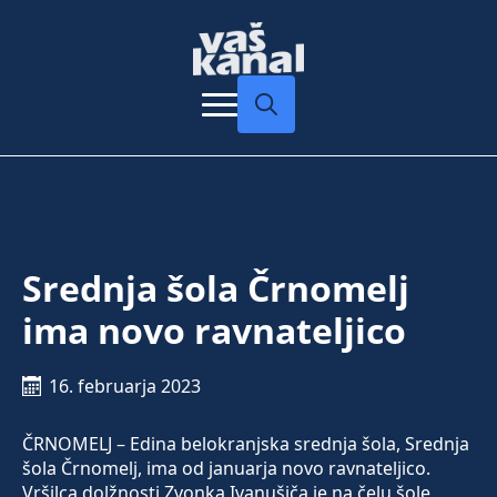
Search
for:
Srednja šola Črnomelj
ima novo ravnateljico
16. februarja 2023
ČRNOMELJ – Edina belokranjska srednja šola, Srednja
šola Črnomelj, ima od januarja novo ravnateljico.
Vršilca dolžnosti Zvonka Ivanušiča je na čelu šole