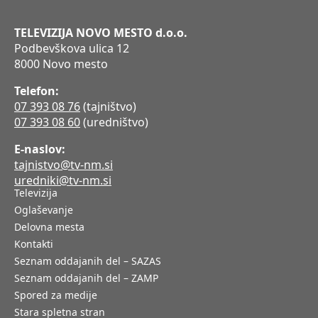
TELEVIZIJA NOVO MESTO d.o.o.
Podbevškova ulica 12
8000 Novo mesto
Telefon:
07 393 08 76
(tajništvo)
07 393 08 60
(uredništvo)
E-naslov:
tajnistvo@tv-nm.si
uredniki@tv-nm.si
Televizija
Oglaševanje
Delovna mesta
Kontakti
Seznam oddajanih del – SAZAS
Seznam oddajanih del – ZAMP
Spored za medije
Stara spletna stran