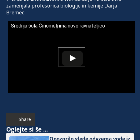
zamenjala profesorica biologije in kemije Darja
Bremec.
Srednja šola Črnomelj ima novo ravnateljico
Share
Oglejte si še ...
Opozorilo glede odvzema vode iz