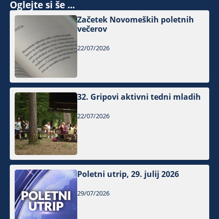
Oglejte si še ...
Začetek Novomeških poletnih
večerov
22/07/2026
32. Gripovi aktivni tedni mladih
22/07/2026
Poletni utrip, 29. julij 2026
29/07/2026