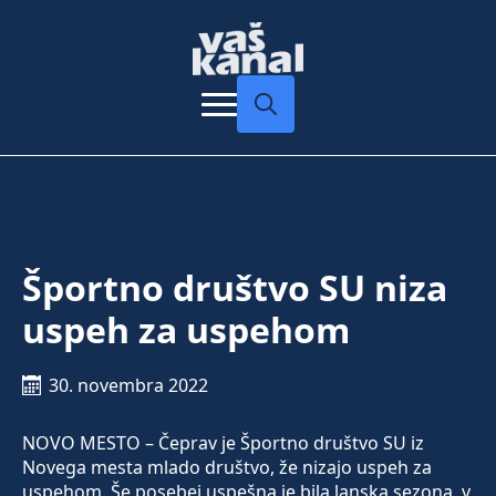
Search
for:
Športno društvo SU niza
uspeh za uspehom
30. novembra 2022
NOVO MESTO – Čeprav je Športno društvo SU iz
Novega mesta mlado društvo, že nizajo uspeh za
uspehom. Še posebej uspešna je bila lanska sezona, v