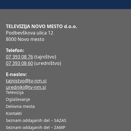
TELEVIZIJA NOVO MESTO d.o.o.
Podbevškova ulica 12
8000 Novo mesto
Telefon:
07 393 08 76
(tajništvo)
07 393 08 60
(uredništvo)
E-naslov:
tajnistvo@tv-nm.si
uredniki@tv-nm.si
Televizija
Oglaševanje
Delovna mesta
Kontakti
Seznam oddajanih del – SAZAS
Seznam oddajanih del – ZAMP