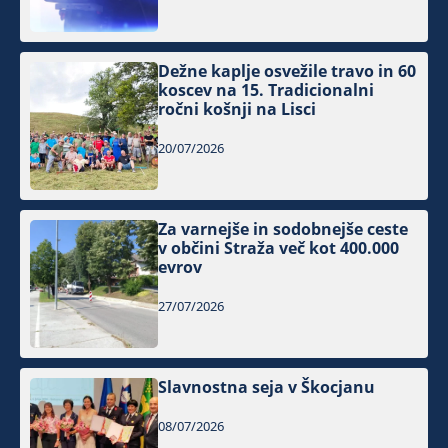
Dežne kaplje osvežile travo in 60
koscev na 15. Tradicionalni
ročni košnji na Lisci
20/07/2026
Za varnejše in sodobnejše ceste
v občini Straža več kot 400.000
evrov
27/07/2026
Slavnostna seja v Škocjanu
08/07/2026