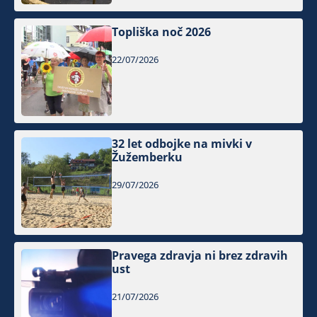
Topliška noč 2026
22/07/2026
32 let odbojke na mivki v
Žužemberku
29/07/2026
Pravega zdravja ni brez zdravih
ust
21/07/2026