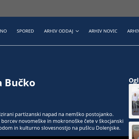
LNO
SPORED
ARHIV ODDAJ
ARHIV NOVIC
ARHI
a Bučko
Ogle
anizirani partizanski napad na nemško postojanko.
 borcev novomeške in mokronoške čete v škocjanski
odom in kulturno slovesnostjo na pušlcu Dolenjske.