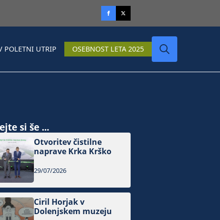
V POLETNI UTRIP
OSEBNOST LETA 2025
Search
for:
jte si še ...
Otvoritev čistilne
naprave Krka Krško
29/07/2026
Ciril Horjak v
Dolenjskem muzeju