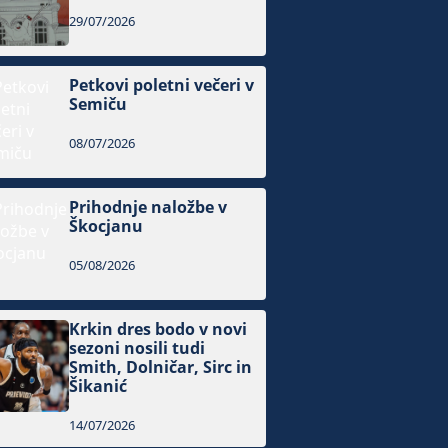
29/07/2026
Petkovi poletni večeri v
Semiču
08/07/2026
Prihodnje naložbe v
Škocjanu
05/08/2026
Krkin dres bodo v novi
sezoni nosili tudi
Smith, Dolničar, Sirc in
Šikanić
14/07/2026