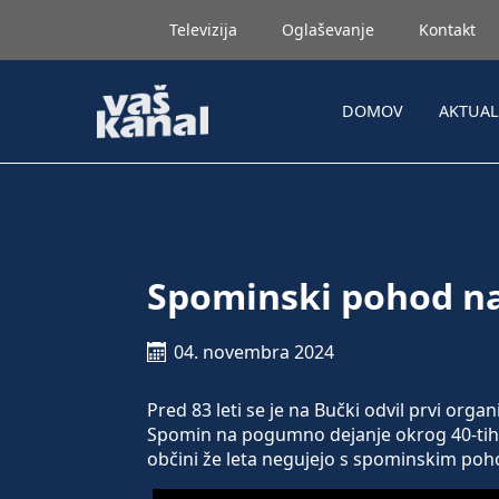
Televizija
Oglaševanje
Kontakt
DOMOV
AKTUA
Spominski pohod n
04. novembra 2024
Pred 83 leti se je na Bučki odvil prvi org
Spomin na pogumno dejanje okrog 40-tih
občini že leta negujejo s spominskim poh