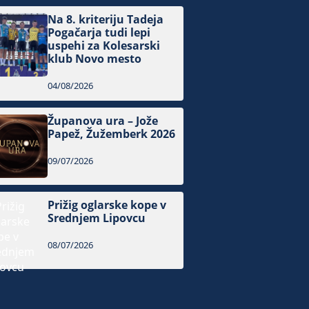
Na 8. kriteriju Tadeja
Pogačarja tudi lepi
uspehi za Kolesarski
klub Novo mesto
04/08/2026
Županova ura – Jože
Papež, Žužemberk 2026
09/07/2026
Prižig oglarske kope v
Srednjem Lipovcu
08/07/2026