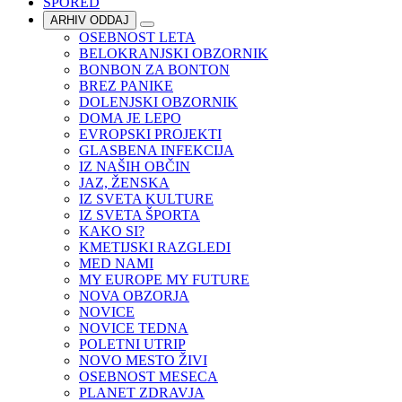
SPORED
ARHIV ODDAJ
OSEBNOST LETA
BELOKRANJSKI OBZORNIK
BONBON ZA BONTON
BREZ PANIKE
DOLENJSKI OBZORNIK
DOMA JE LEPO
EVROPSKI PROJEKTI
GLASBENA INFEKCIJA
IZ NAŠIH OBČIN
JAZ, ŽENSKA
IZ SVETA KULTURE
IZ SVETA ŠPORTA
KAKO SI?
KMETIJSKI RAZGLEDI
MED NAMI
MY EUROPE MY FUTURE
NOVA OBZORJA
NOVICE
NOVICE TEDNA
POLETNI UTRIP
NOVO MESTO ŽIVI
OSEBNOST MESECA
PLANET ZDRAVJA