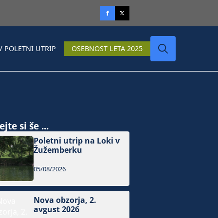
V POLETNI UTRIP
OSEBNOST LETA 2025
Search
for:
jte si še ...
Poletni utrip na Loki v
Žužemberku
05/08/2026
Nova obzorja, 2.
avgust 2026