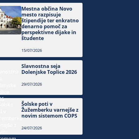
Mestna občina Novo
mesto razpisuje
štipendije ter enkratno
denarno pomoč za
perspektivne dijake in
študente
15/07/2026
Slavnostna seja
Dolenjske Toplice 2026
29/07/2026
Šolske poti v
Žužemberku varnejše z
novim sistemom COPS
24/07/2026