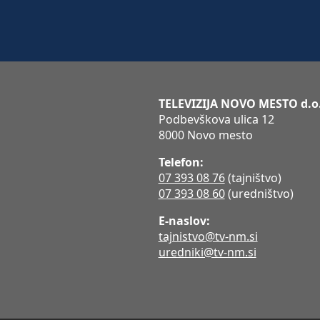
TELEVIZIJA NOVO MESTO d.o
Podbevškova ulica 12
8000 Novo mesto
Telefon:
07 393 08 76
(tajništvo)
07 393 08 60
(uredništvo)
E-naslov:
tajnistvo@tv-nm.si
uredniki@tv-nm.si