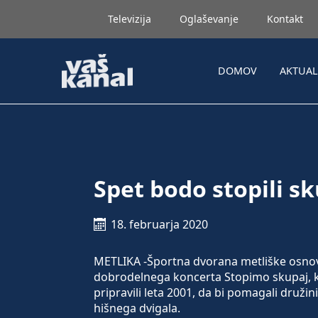
Televizija
Oglaševanje
Kontakt
DOMOV
AKTUA
Spet bodo stopili s
18. februarja 2020
METLIKA -Športna dvorana metliške osnovn
dobrodelnega koncerta Stopimo skupaj, 
pripravili leta 2001, da bi pomagali druži
hišnega dvigala.