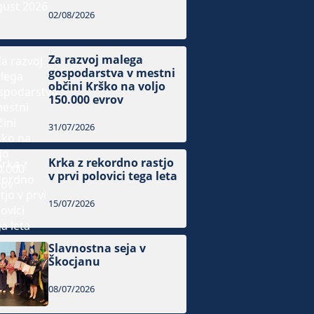
02/08/2026
Za razvoj malega
gospodarstva v mestni
občini Krško na voljo
150.000 evrov
31/07/2026
Krka z rekordno rastjo
v prvi polovici tega leta
15/07/2026
Slavnostna seja v
Škocjanu
08/07/2026