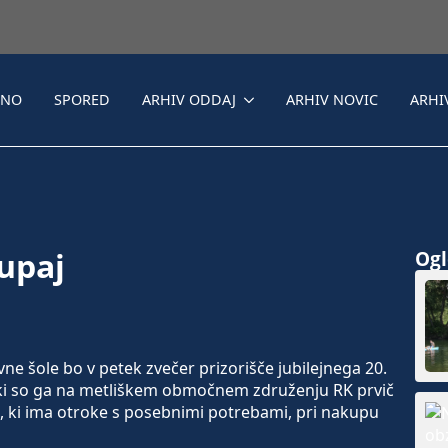
LNO
SPORED
ARHIV ODDAJ
ARHIV NOVIC
ARHI
kupaj
Ogle
e šole bo v petek zvečer prizorišče jubilejnega 20.
ki so ga na metliškem območnem združenju RK prvič
ni, ki ima otroke s posebnimi potrebami, pri nakupu