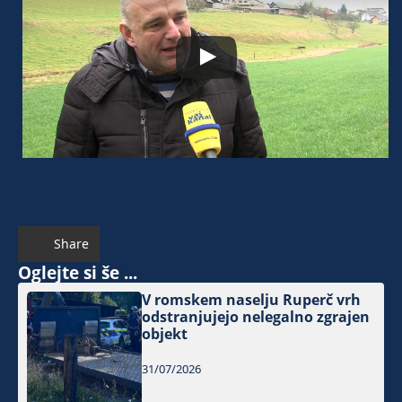
Share
Oglejte si še ...
V romskem naselju Ruperč vrh
odstranjujejo nelegalno zgrajen
objekt
31/07/2026