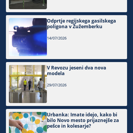
Odprtje regijskega gasilskega
poligona v Žužemberku
14/07/2026
V Revozu jeseni dva nova
modela
29/07/2026
Urbanka: Imate idejo, kako bi
bilo Novo mesto prijaznejše za
pešce in kolesarje?