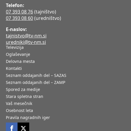
Telefon:
07 393 08 76
(tajništvo)
07 393 08 60
(uredništvo)
E-naslov:
tajnistvo@tv-nm.si
uredniki@tv-nm.si
Televizija
Oglaševanje
Delovna mesta
Kontakti
Seznam oddajanih del – SAZAS
Seznam oddajanih del – ZAMP
Spored za medije
Stara spletna stran
Vaš mesečnik
Osebnost leta
Pravila nagradnih iger