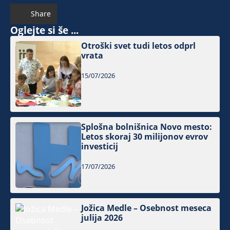
Share
Oglejte si še ...
Otroški svet tudi letos odprl
vrata
15/07/2026
Splošna bolnišnica Novo mesto:
Letos skoraj 30 milijonov evrov
investicij
17/07/2026
Jožica Medle – Osebnost meseca
julija 2026