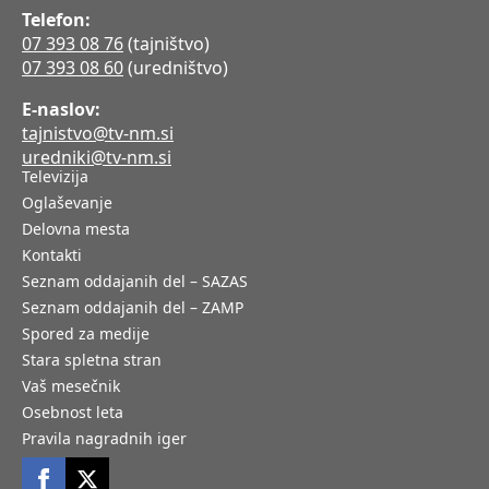
Telefon:
07 393 08 76
(tajništvo)
07 393 08 60
(uredništvo)
E-naslov:
tajnistvo@tv-nm.si
uredniki@tv-nm.si
Televizija
Oglaševanje
Delovna mesta
Kontakti
Seznam oddajanih del – SAZAS
Seznam oddajanih del – ZAMP
Spored za medije
Stara spletna stran
Vaš mesečnik
Osebnost leta
Pravila nagradnih iger