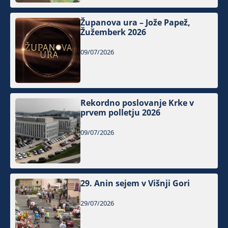
Županova ura – Jože Papež,
Žužemberk 2026
09/07/2026
Rekordno poslovanje Krke v
prvem polletju 2026
09/07/2026
29. Anin sejem v Višnji Gori
29/07/2026