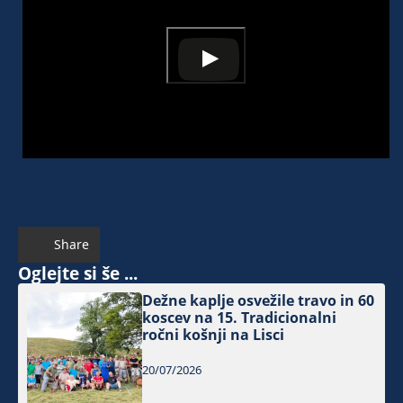
Share
Oglejte si še ...
Dežne kaplje osvežile travo in 60
koscev na 15. Tradicionalni
ročni košnji na Lisci
20/07/2026