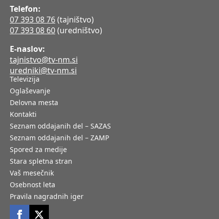
Telefon:
07 393 08 76
(tajništvo)
07 393 08 60
(uredništvo)
E-naslov:
tajnistvo@tv-nm.si
uredniki@tv-nm.si
Televizija
Oglaševanje
Delovna mesta
Kontakti
Seznam oddajanih del – SAZAS
Seznam oddajanih del – ZAMP
Spored za medije
Stara spletna stran
Vaš mesečnik
Osebnost leta
Pravila nagradnih iger