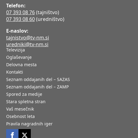
Telefon:
07 393 08 76
(tajništvo)
07 393 08 60
(uredništvo)
E-naslov:
tajnistvo@tv-nm.si
uredniki@tv-nm.si
Televizija
Oglaševanje
Delovna mesta
Kontakti
Seznam oddajanih del – SAZAS
Seznam oddajanih del – ZAMP
Spored za medije
Stara spletna stran
Vaš mesečnik
Osebnost leta
Pravila nagradnih iger