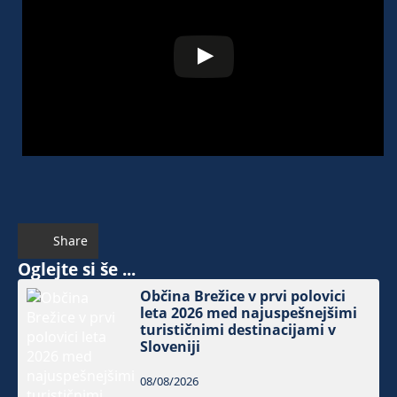
Share
Oglejte si še ...
Občina Brežice v prvi polovici
leta 2026 med najuspešnejšimi
turističnimi destinacijami v
Sloveniji
08/08/2026