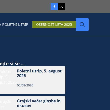
V POLETNI UTRIP
OSEBNOST LETA 2025
Search
for:
jte si še ...
Poletni utrip, 5. avgust
2026
05/08/2026
Grajski večer glasbe in
okusov