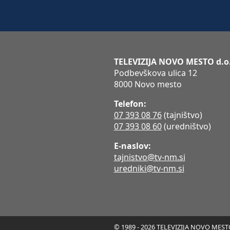
TELEVIZIJA NOVO MESTO d.o
Podbevškova ulica 12
8000 Novo mesto
Telefon:
07 393 08 76
(tajništvo)
07 393 08 60
(uredništvo)
E-naslov:
tajnistvo@tv-nm.si
uredniki@tv-nm.si
© 1989 - 2026 TELEVIZIJA NOVO MESTO