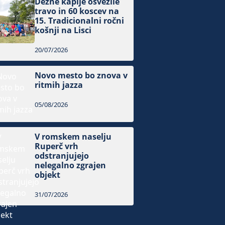
Dežne kaplje osvežile
travo in 60 koscev na
15. Tradicionalni ročni
košnji na Lisci
20/07/2026
Novo mesto bo znova v
ritmih jazza
05/08/2026
V romskem naselju
Ruperč vrh
odstranjujejo
nelegalno zgrajen
objekt
31/07/2026