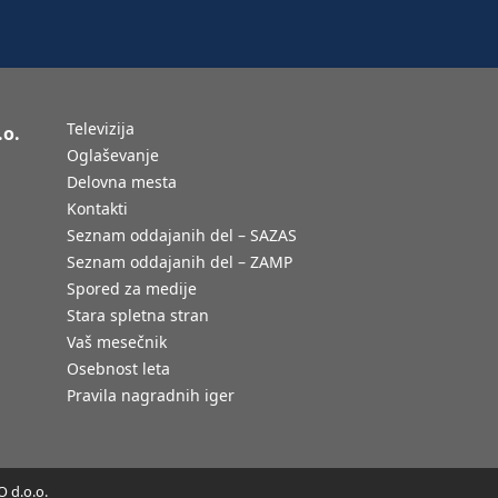
Televizija
.o.
Oglaševanje
Delovna mesta
Kontakti
Seznam oddajanih del – SAZAS
Seznam oddajanih del – ZAMP
Spored za medije
Stara spletna stran
Vaš mesečnik
Osebnost leta
Pravila nagradnih iger
 d.o.o.