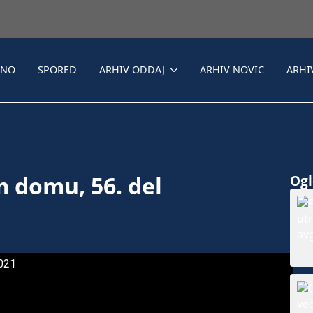
LNO
SPORED
ARHIV ODDAJ
ARHIV NOVIC
ARHI
m domu, 56. del
Ogle
2021