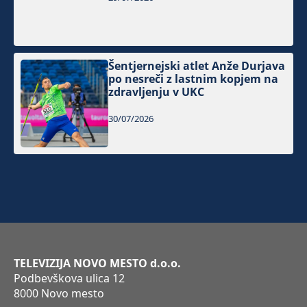
Šentjernejski atlet Anže Durjava
po nesreči z lastnim kopjem na
zdravljenju v UKC
30/07/2026
TELEVIZIJA NOVO MESTO d.o.o.
Podbevškova ulica 12
8000 Novo mesto