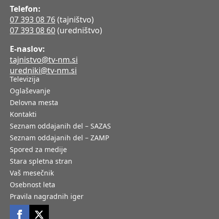
Telefon:
07 393 08 76
(tajništvo)
07 393 08 60
(uredništvo)
E-naslov:
tajnistvo@tv-nm.si
uredniki@tv-nm.si
Televizija
Oglaševanje
Delovna mesta
Kontakti
Seznam oddajanih del – SAZAS
Seznam oddajanih del – ZAMP
Spored za medije
Stara spletna stran
Vaš mesečnik
Osebnost leta
Pravila nagradnih iger