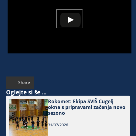
Share
Oglejte si še ...
Rokomet: Ekipa SVIŠ Cugelj
okna s pripravami začenja novo
sezono
31/07/2026