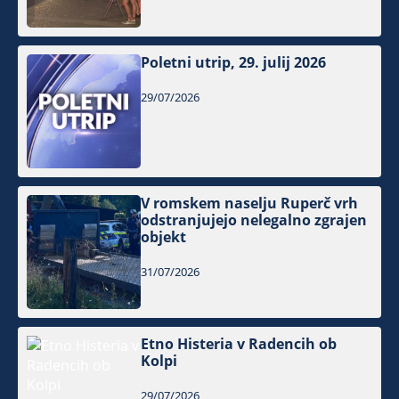
Poletni utrip, 29. julij 2026
29/07/2026
V romskem naselju Ruperč vrh
odstranjujejo nelegalno zgrajen
objekt
31/07/2026
Etno Histeria v Radencih ob
Kolpi
29/07/2026