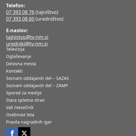
Telefon:
07 393 08 76
(tajništvo)
07 393 08 60
(uredništvo)
E-naslov:
tajnistvo@tv-nm.si
uredniki@tv-nm.si
Televizija
Oglaševanje
Delovna mesta
Kontakti
Seznam oddajanih del – SAZAS
Seznam oddajanih del – ZAMP
Spored za medije
Stara spletna stran
Vaš mesečnik
Osebnost leta
Pravila nagradnih iger