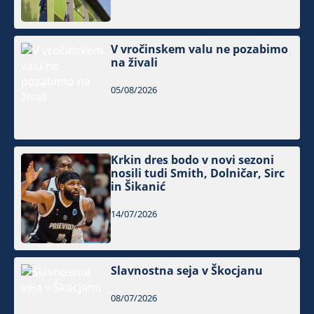
V vročinskem valu ne pozabimo
na živali
05/08/2026
Krkin dres bodo v novi sezoni
nosili tudi Smith, Dolničar, Sirc
in Šikanić
14/07/2026
Slavnostna seja v Škocjanu
08/07/2026