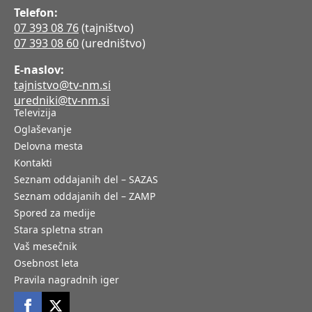
Telefon:
07 393 08 76
(tajništvo)
07 393 08 60
(uredništvo)
E-naslov:
tajnistvo@tv-nm.si
uredniki@tv-nm.si
Televizija
Oglaševanje
Delovna mesta
Kontakti
Seznam oddajanih del – SAZAS
Seznam oddajanih del – ZAMP
Spored za medije
Stara spletna stran
Vaš mesečnik
Osebnost leta
Pravila nagradnih iger