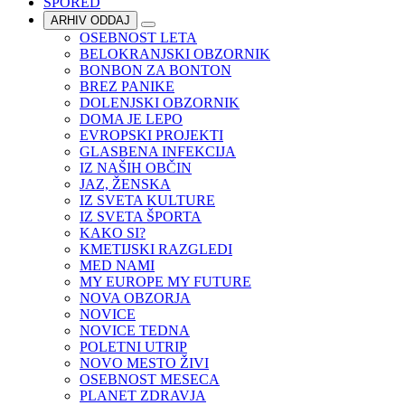
SPORED
ARHIV ODDAJ
OSEBNOST LETA
BELOKRANJSKI OBZORNIK
BONBON ZA BONTON
BREZ PANIKE
DOLENJSKI OBZORNIK
DOMA JE LEPO
EVROPSKI PROJEKTI
GLASBENA INFEKCIJA
IZ NAŠIH OBČIN
JAZ, ŽENSKA
IZ SVETA KULTURE
IZ SVETA ŠPORTA
KAKO SI?
KMETIJSKI RAZGLEDI
MED NAMI
MY EUROPE MY FUTURE
NOVA OBZORJA
NOVICE
NOVICE TEDNA
POLETNI UTRIP
NOVO MESTO ŽIVI
OSEBNOST MESECA
PLANET ZDRAVJA