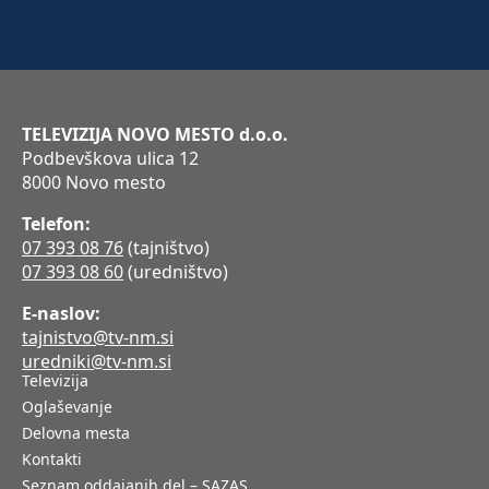
TELEVIZIJA NOVO MESTO d.o.o.
Podbevškova ulica 12
8000 Novo mesto
Telefon:
07 393 08 76
(tajništvo)
07 393 08 60
(uredništvo)
E-naslov:
tajnistvo@tv-nm.si
uredniki@tv-nm.si
Televizija
Oglaševanje
Delovna mesta
Kontakti
Seznam oddajanih del – SAZAS