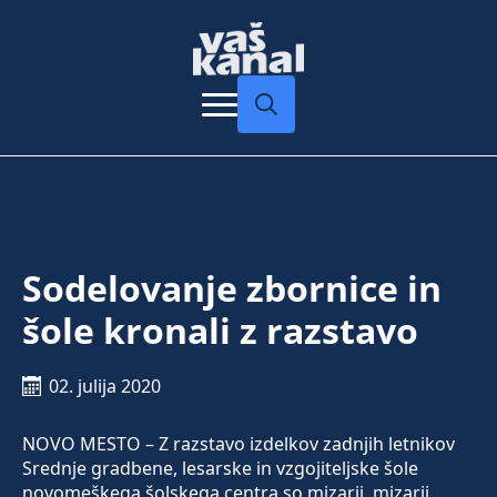
Search
for:
Sodelovanje zbornice in
šole kronali z razstavo
02. julija 2020
NOVO MESTO – Z razstavo izdelkov zadnjih letnikov
Srednje gradbene, lesarske in vzgojiteljske šole
novomeškega šolskega centra so mizarji, mizarji