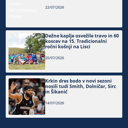
22/07/2026
Dežne kaplje osvežile travo in 60
koscev na 15. Tradicionalni
ročni košnji na Lisci
20/07/2026
Krkin dres bodo v novi sezoni
nosili tudi Smith, Dolničar, Sirc
in Šikanić
14/07/2026