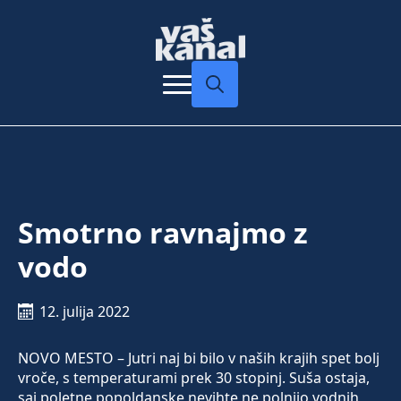
Search
for:
Smotrno ravnajmo z
vodo
12. julija 2022
NOVO MESTO – Jutri naj bi bilo v naših krajih spet bolj
vroče, s temperaturami prek 30 stopinj. Suša ostaja,
saj poletne popoldanske nevihte ne polnijo vodnih