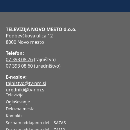
TELEVIZIJA NOVO MESTO d.o.o.
Podbevškova ulica 12
8000 Novo mesto
Telefon:
07 393 08 76
(tajništvo)
07 393 08 60
(uredništvo)
E-naslov:
tajnistvo@tv-nm.si
uredniki@tv-nm.si
Televizija
Oglaševanje
Delovna mesta
Kontakti
Seznam oddajanih del – SAZAS
Seznam oddajanih del – ZAMP