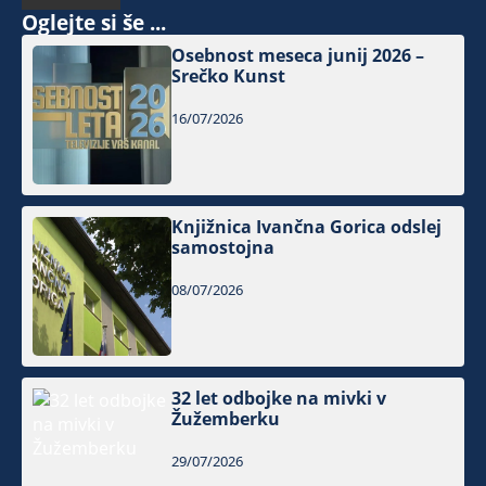
Oglejte si še ...
Osebnost meseca junij 2026 –
Srečko Kunst
16/07/2026
Knjižnica Ivančna Gorica odslej
samostojna
08/07/2026
32 let odbojke na mivki v
Žužemberku
29/07/2026