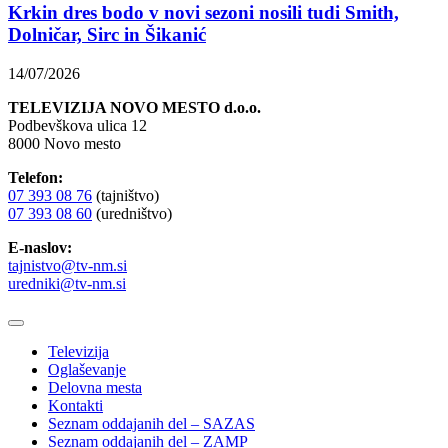
Krkin dres bodo v novi sezoni nosili tudi Smith,
Dolničar, Sirc in Šikanić
14/07/2026
TELEVIZIJA NOVO MESTO d.o.o.
Podbevškova ulica 12
8000 Novo mesto
Telefon:
07 393 08 76
(tajništvo)
07 393 08 60
(uredništvo)
E-naslov:
tajnistvo@tv-nm.si
uredniki@tv-nm.si
Televizija
Oglaševanje
Delovna mesta
Kontakti
Seznam oddajanih del – SAZAS
Seznam oddajanih del – ZAMP