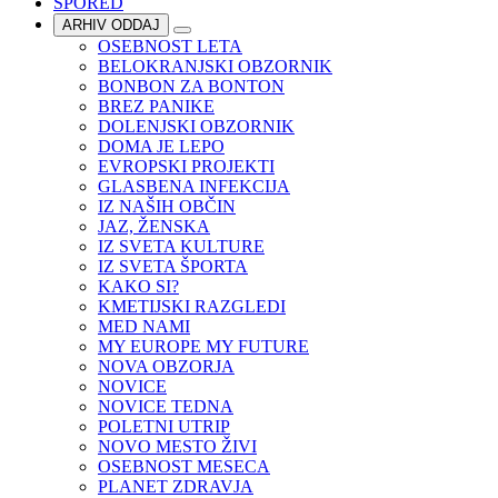
SPORED
ARHIV ODDAJ
OSEBNOST LETA
BELOKRANJSKI OBZORNIK
BONBON ZA BONTON
BREZ PANIKE
DOLENJSKI OBZORNIK
DOMA JE LEPO
EVROPSKI PROJEKTI
GLASBENA INFEKCIJA
IZ NAŠIH OBČIN
JAZ, ŽENSKA
IZ SVETA KULTURE
IZ SVETA ŠPORTA
KAKO SI?
KMETIJSKI RAZGLEDI
MED NAMI
MY EUROPE MY FUTURE
NOVA OBZORJA
NOVICE
NOVICE TEDNA
POLETNI UTRIP
NOVO MESTO ŽIVI
OSEBNOST MESECA
PLANET ZDRAVJA