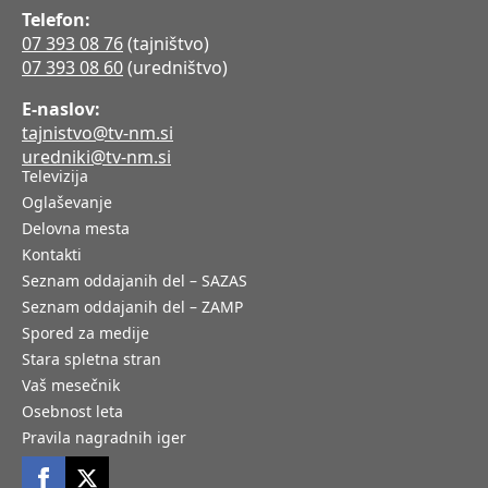
Telefon:
07 393 08 76
(tajništvo)
07 393 08 60
(uredništvo)
E-naslov:
tajnistvo@tv-nm.si
uredniki@tv-nm.si
Televizija
Oglaševanje
Delovna mesta
Kontakti
Seznam oddajanih del – SAZAS
Seznam oddajanih del – ZAMP
Spored za medije
Stara spletna stran
Vaš mesečnik
Osebnost leta
Pravila nagradnih iger