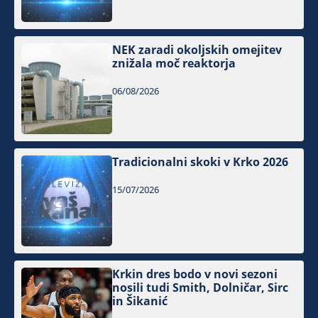
NEK zaradi okoljskih omejitev
znižala moč reaktorja
06/08/2026
Tradicionalni skoki v Krko 2026
15/07/2026
Krkin dres bodo v novi sezoni
nosili tudi Smith, Dolničar, Sirc
in Šikanić