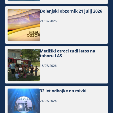
Dolenjski obzornik 21 julij 2026
21/07/2026
Metliški otroci tudi letos na
taboru LAS
15/07/2026
32 let odbojke na mivki
21/07/2026