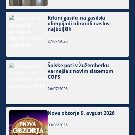
Krkini gasilci na gasilski
olimpijadi ubranili naslov
najboljših
27/07/2026
Šolske poti v Žužemberku
varnejše z novim sistemom
COPS
24/07/2026
Nova obzorja 9. avgust 2026
09/08/2026