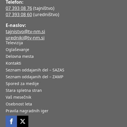
Telefon:
07 393 08 76
(tajništvo)
07 393 08 60
(uredništvo)
E-naslov:
tajnistvo@tv-nm.si
uredniki@tv-nm.si
Televizija
Oglaševanje
Delovna mesta
Kontakti
Seznam oddajanih del – SAZAS
Seznam oddajanih del – ZAMP
Spored za medije
Stara spletna stran
Vaš mesečnik
Osebnost leta
Pravila nagradnih iger