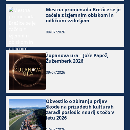
Mestna promenada Brežice se je
začela z izjemnim obiskom in
odličnim vzdušjem
09/07/2026
Županova ura – Jože Papež,
Žužemberk 2026
09/07/2026
Obvestilo o zbiranju prijav
škode na prizadetih kulturah
zaradi posledic neurij s točo v
letu 2026
17/07/2026