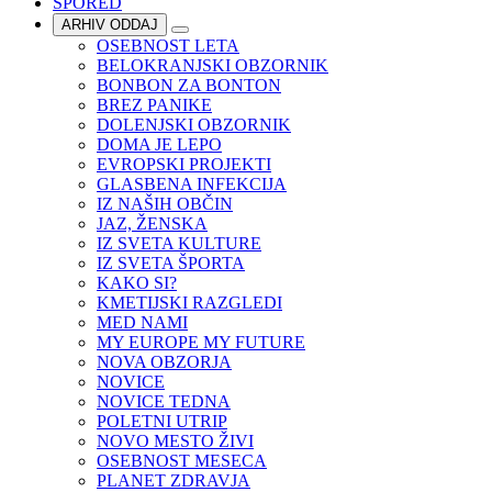
SPORED
ARHIV ODDAJ
OSEBNOST LETA
BELOKRANJSKI OBZORNIK
BONBON ZA BONTON
BREZ PANIKE
DOLENJSKI OBZORNIK
DOMA JE LEPO
EVROPSKI PROJEKTI
GLASBENA INFEKCIJA
IZ NAŠIH OBČIN
JAZ, ŽENSKA
IZ SVETA KULTURE
IZ SVETA ŠPORTA
KAKO SI?
KMETIJSKI RAZGLEDI
MED NAMI
MY EUROPE MY FUTURE
NOVA OBZORJA
NOVICE
NOVICE TEDNA
POLETNI UTRIP
NOVO MESTO ŽIVI
OSEBNOST MESECA
PLANET ZDRAVJA