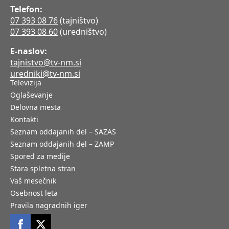
Telefon:
07 393 08 76
(tajništvo)
07 393 08 60
(uredništvo)
E-naslov:
tajnistvo@tv-nm.si
uredniki@tv-nm.si
Televizija
Oglaševanje
Delovna mesta
Kontakti
Seznam oddajanih del – SAZAS
Seznam oddajanih del – ZAMP
Spored za medije
Stara spletna stran
Vaš mesečnik
Osebnost leta
Pravila nagradnih iger