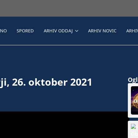
LNO
SPORED
ARHIV ODDAJ
ARHIV NOVIC
ARHI
i, 26. oktober 2021
Ogle