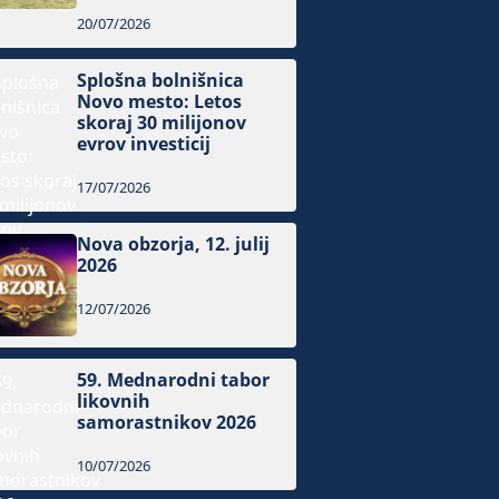
20/07/2026
Splošna bolnišnica
Novo mesto: Letos
skoraj 30 milijonov
evrov investicij
17/07/2026
Nova obzorja, 12. julij
2026
12/07/2026
59. Mednarodni tabor
likovnih
samorastnikov 2026
10/07/2026