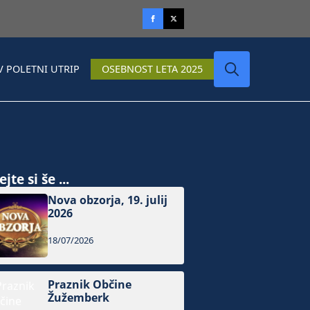
V POLETNI UTRIP
OSEBNOST LETA 2025
Search
for:
jte si še ...
Nova obzorja, 19. julij
2026
18/07/2026
Praznik Občine
Žužemberk