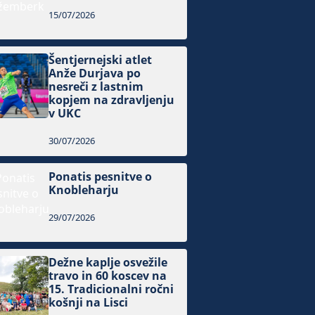
15/07/2026
Šentjernejski atlet
Anže Durjava po
nesreči z lastnim
kopjem na zdravljenju
v UKC
30/07/2026
Ponatis pesnitve o
Knobleharju
29/07/2026
Dežne kaplje osvežile
travo in 60 koscev na
15. Tradicionalni ročni
košnji na Lisci