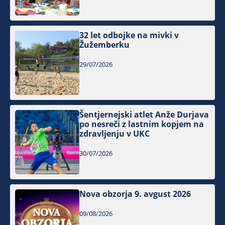
32 let odbojke na mivki v
Žužemberku
29/07/2026
Šentjernejski atlet Anže Durjava
po nesreči z lastnim kopjem na
zdravljenju v UKC
30/07/2026
Nova obzorja 9. avgust 2026
09/08/2026