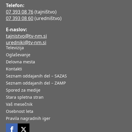
Telefon:
07 393 08 76
(tajništvo)
07 393 08 60
(uredništvo)
E-naslov:
tajnistvo@tv-nm.si
uredniki@tv-nm.si
Televizija
Oglaševanje
Delovna mesta
Kontakti
Seznam oddajanih del – SAZAS
Seznam oddajanih del – ZAMP
Spored za medije
Stara spletna stran
Vaš mesečnik
Osebnost leta
Pravila nagradnih iger