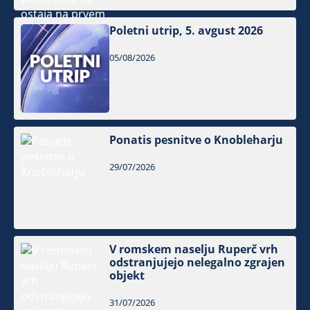
Poletni utrip, 5. avgust 2026
05/08/2026
Ponatis pesnitve o Knobleharju
29/07/2026
V romskem naselju Ruperč vrh
odstranjujejo nelegalno zgrajen
objekt
31/07/2026