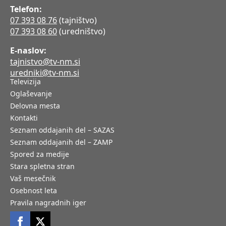
Telefon:
07 393 08 76
(tajništvo)
07 393 08 60
(uredništvo)
E-naslov:
tajnistvo@tv-nm.si
uredniki@tv-nm.si
Televizija
Oglaševanje
Delovna mesta
Kontakti
Seznam oddajanih del – SAZAS
Seznam oddajanih del – ZAMP
Spored za medije
Stara spletna stran
Vaš mesečnik
Osebnost leta
Pravila nagradnih iger