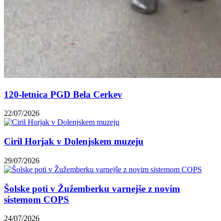
120-letnica PGD Bela Cerkev
22/07/2026
Ciril Horjak v Dolenjskem muzeju
29/07/2026
Šolske poti v Žužemberku varnejše z novim
sistemom COPS
24/07/2026