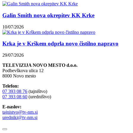
Galin Smith nova okrepitev KK Krke
10/07/2026
Krka je v Krškem odprla novo čistilno napravo
29/07/2026
TELEVIZIJA NOVO MESTO d.o.o.
Podbevškova ulica 12
8000 Novo mesto
Telefon:
07 393 08 76
(tajništvo)
07 393 08 60
(uredništvo)
E-naslov:
tajnistvo@tv-nm.si
uredniki@tv-nm.si