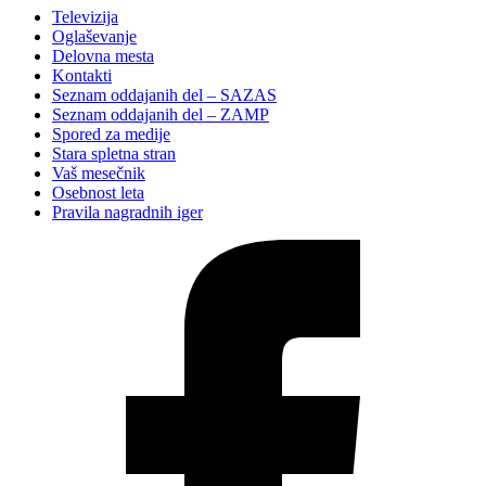
Televizija
Oglaševanje
Delovna mesta
Kontakti
Seznam oddajanih del – SAZAS
Seznam oddajanih del – ZAMP
Spored za medije
Stara spletna stran
Vaš mesečnik
Osebnost leta
Pravila nagradnih iger