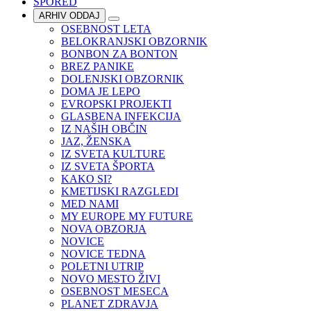
SPORED
ARHIV ODDAJ
OSEBNOST LETA
BELOKRANJSKI OBZORNIK
BONBON ZA BONTON
BREZ PANIKE
DOLENJSKI OBZORNIK
DOMA JE LEPO
EVROPSKI PROJEKTI
GLASBENA INFEKCIJA
IZ NAŠIH OBČIN
JAZ, ŽENSKA
IZ SVETA KULTURE
IZ SVETA ŠPORTA
KAKO SI?
KMETIJSKI RAZGLEDI
MED NAMI
MY EUROPE MY FUTURE
NOVA OBZORJA
NOVICE
NOVICE TEDNA
POLETNI UTRIP
NOVO MESTO ŽIVI
OSEBNOST MESECA
PLANET ZDRAVJA